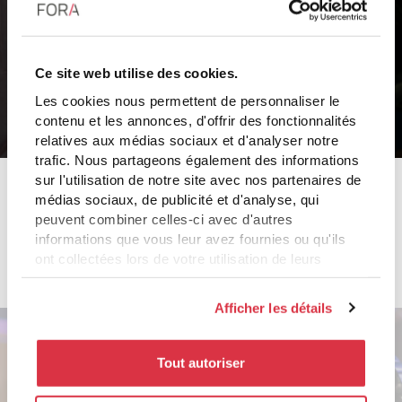
Vodcast (audio + vidéo)
:
Le vodcast renforce l’impact par la force de l’image.
Parfait pour montrer, illustrer et démontrer un geste, un
Ce site web utilise des cookies.
savoir-faire.
Les cookies nous permettent de personnaliser le
contenu et les annonces, d'offrir des fonctionnalités
relatives aux médias sociaux et d'analyser notre
trafic. Nous partageons également des informations
sur l'utilisation de notre site avec nos partenaires de
médias sociaux, de publicité et d'analyse, qui
peuvent combiner celles-ci avec d'autres
Demander une démo
informations que vous leur avez fournies ou qu'ils
ont collectées lors de votre utilisation de leurs
services.
Afficher les détails
Une production sur mesure, rapide et
Tout autoriser
économique.