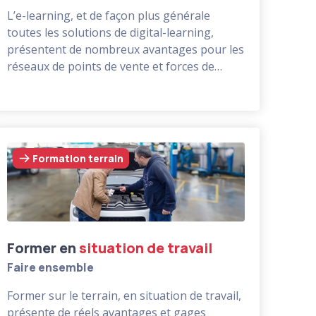
L’e-learning, et de façon plus générale
toutes les solutions de digital-learning,
présentent de nombreux avantages pour les
réseaux de points de vente et forces de
vente : disponibilité, immédiateté, rapidité,
Des modules conçus en se mettant dans la
coûts.
peau des apprenants, avec une interface
attractive et intuitive, des interactions
régulières et pertinentes en garantiront
l'efficacité et la satisfaction des utilisateurs.
Formation terrain
Former en
situation
de travail
Faire ensemble
Former sur le terrain, en situation de travail,
présente de réels avantages et gages