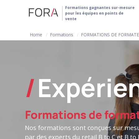
Formations gagnantes sur-mesure
pour les équipes en points de
vente
Home
Formations
FORMATIONS DE FORMATEU
Expérie
Formations de forma
Nos formations sont conçues sur mesu
par des experts du retail B to C et B to 