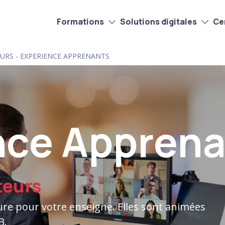
Formations
Solutions digitales
Cer
RS - EXPERIENCE APPRENANTS
nce Appren
teurs
re pour votre enseigne. Elles sont animées
B.