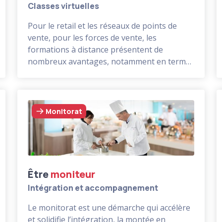
Classes virtuelles
Pour le retail et les réseaux de points de
vente, pour les forces de vente, les
formations à distance présentent de
nombreux avantages, notamment en termes
de simplicité, de rapidité et de coûts de
Une bonne préparation et des méthodes
formation.
pédagogiques interactives dynamiques
permettront de les rendre efficaces, à
conditions de maîtriser la technique et les
Monitorat
méthodes pédagogiques adéquates.
Être
moniteur
Intégration et accompagnement
Le monitorat est une démarche qui accélère
et solidifie l’intégration, la montée en