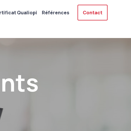
tificat Qualiopi
Références
Contact
ants