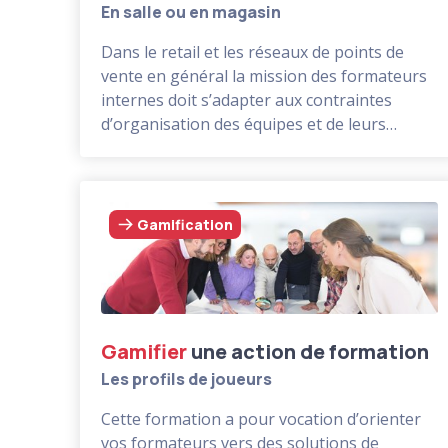
En salle ou en magasin
Dans le retail et les réseaux de points de
vente en général la mission des formateurs
internes doit s’adapter aux contraintes
d’organisation des équipes et de leurs
disponibilités.
Cette formation apporte à vos formateurs
internes les clés de prestations réussies :
fixation des objectifs de formation,
Gamification
conception des contenus, choix des
pédagogies, création des supports,
préparation matérielle, déroulement de la
formation et des interactions pédagogiques,
synthèse et conclusion.
Gamifier
une action de formation
Les profils de joueurs
Cette formation a pour vocation d’orienter
vos formateurs vers des solutions de