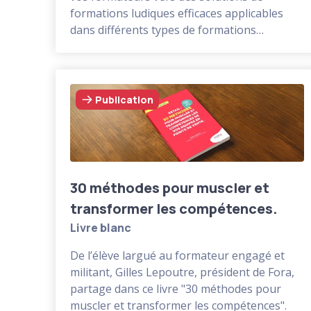
formations ludiques efficaces applicables
dans différents types de formations
(présentielles, distancielles, e-learning).
Elle repose essentiellement sur les quatre
profils de joueurs et les neuf leviers
d'engagement.
Publication
Cette formation apportera à vos formateurs
internes un nouveau souffle dans la
conception et le déploiement de formation
innovantes et efficaces. Succès garanti !
30 méthodes pour muscler et
transformer les compétences.
Livre blanc
De l’élève largué au formateur engagé et
militant, Gilles Lepoutre, président de Fora,
partage dans ce livre "30 méthodes pour
muscler et transformer les compétences".