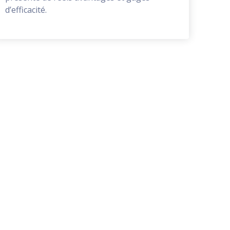
d’efficacité.
Cette formation largement inspirée du
dispositif des "AFEST" est sans doute la
solution pédagogique la plus efficace. Un
must !